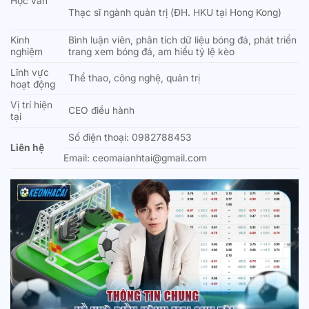
Học vấn
Thạc sĩ ngành quản trị (ĐH. HKU tại Hong Kong)
Kinh
Bình luận viên, phân tích dữ liệu bóng đá, phát triển
nghiệm
trang xem bóng đá, am hiểu tỷ lệ kèo
Lĩnh vực
Thể thao, công nghệ, quản trị
hoạt động
Vị trí hiện
CEO điều hành
tại
Số điện thoại: 0982788453
Liên hệ
Email:
ceomaianhtai@gmail.com