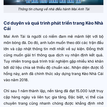
Thông tin chung về nhà điều hành Mai Anh Tài
Cơ duyên và quá trình phát triển trang Kèo Nhà
Cái
Mai Anh Tài là người có niềm đam mê mãnh liệt với bộ
môn bóng đá. Do đó, anh luôn muốn theo dõi các trận đấu
lớn và cập nhật thông tin mới nhất về sự kiện. Đồng thời
cũng muốn giải trí thông qua dịch vụ nhận định kết quả.
Tuy nhiên trong quá trình trải nghiệm gặp nhiều khó khăn
bởi dữ liệu chia sẻ thiếu độ chuẩn xác. Nhận diện được lỗ
hổng này, anh đã chính thức xây dựng trang Kèo Nhà Cái
vào năm 2018.
Chỉ sau 1 năm thành lập, nền tảng đã đạt 15.000 lượt truy
cập hàng ngày và liên tục gia tăng. Đặc biệt, vị thế của
chuyên trang cũng nhanh chóng được khẳng định nhờ