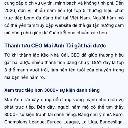
cung cấp dịch vụ uy tín, minh bạch và không tính phí. Đến
2026, đơn vị nhiều năm liền lọt top 5 thương hiệu phát
trực tiếp bóng đá đáng thử tại Việt Nam. Người hâm mộ
có thể yên tâm truy cập website để thả ga tận hưởng đam
mê cũng như giúp dự đoán kết quả chuẩn xác hơn.
Thành tựu CEO Mai Anh Tài gặt hái được
Từ khi thành lập Kèo Nhà Cái, CEO đã giúp thương hiệu
gặt hái được nhiều thành tích đáng chú ý. Dưới đây là top
3 thế mạnh vượt trội, làm nên tên tuổi của chuyên trang
mà bạn nên nắm rõ.
Xem trực tiếp hơn 3000+ sự kiện danh tiếng
Mai Anh Tài xây dựng nền tảng vững mạnh nhờ dịch vụ
phát trực tiếp. Đến đây, người hâm mộ có thể tìm thấy
3000+ sự kiện tranh tài danh tiếng. Đáng chú ý như: Euro,
Champions League, Europa League, La Liga, Bundesliga,