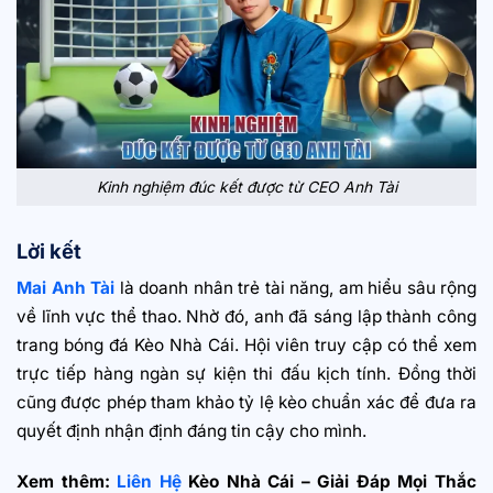
Kinh nghiệm đúc kết được từ CEO Anh Tài
Lời kết
Mai Anh Tài
là doanh nhân trẻ tài năng, am hiểu sâu rộng
về lĩnh vực thể thao. Nhờ đó, anh đã sáng lập thành công
trang bóng đá Kèo Nhà Cái. Hội viên truy cập có thể xem
trực tiếp hàng ngàn sự kiện thi đấu kịch tính. Đồng thời
cũng được phép tham khảo tỷ lệ kèo chuẩn xác để đưa ra
quyết định nhận định đáng tin cậy cho mình.
Xem thêm:
Liên Hệ
Kèo Nhà Cái – Giải Đáp Mọi Thắc