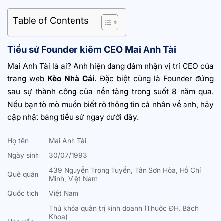
Table of Contents
Tiểu sử Founder kiêm CEO Mai Anh Tài
Mai Anh Tài là ai? Anh hiện đang đảm nhận vị trí CEO của
trang web
Kèo Nhà Cái
. Đặc biệt cũng là Founder đứng
sau sự thành công của nền tảng trong suốt 8 năm qua.
Nếu bạn tò mò muốn biết rõ thông tin cá nhân về anh, hãy
cập nhật bảng tiểu sử ngay dưới đây.
Họ tên
Mai Anh Tài
Ngày sinh
30/07/1993
439 Nguyễn Trọng Tuyển, Tân Sơn Hòa, Hồ Chí
Quê quán
Minh, Việt Nam
Quốc tịch
Việt Nam
Thủ khóa quản trị kinh doanh (Thuộc ĐH. Bách
Khoa)